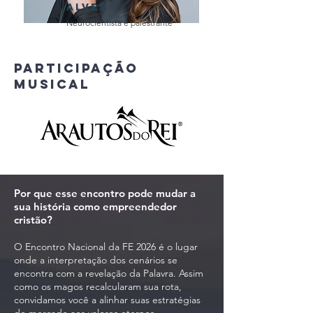
Alves
Neurocientista e palestrante
Participação
musical
Por que esse encontro pode mudar a
sua história como empreendedor
cristão?
O Encontro Nacional da FE 2026 é o lugar
onde a interpretação dos cenários se
encontra com a revelação da Palavra. Assim
como os magos recalcularam sua rota,
convidamos você a alinhar suas estratégias