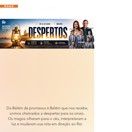
DOAR
Da Belém da promessa à Belém que nos recebe,
somos chamados a despertar para os sinais.
Os magos olharam para o céu, interpretaram a
luz e mudaram sua rota em direção ao Rei.